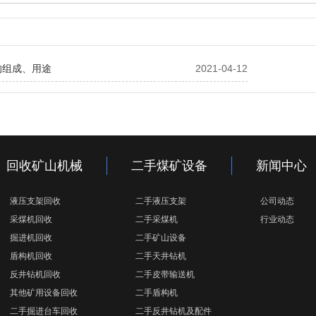
的组成、用途
2021-04-12
回收矿山机械
二手煤矿设备
新闻中心
液压支架回收
二手液压支架
公司动态
采煤机回收
二手采煤机
行业动态
掘进机回收
二手矿山设备
盾构机回收
二手天井钻机
反井钻机回收
二手皮带输送机
其他矿用设备回收
二手盾构机
二手掘进台车回收
二手反井钻机及配件