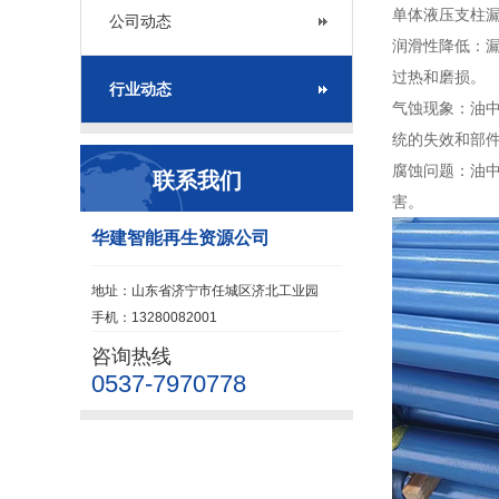
单体液压支柱
公司动态
润滑性降低：
过热和磨损。
行业动态
气蚀现象：油
统的失效和部
腐蚀问题：油
联系我们
害。
华建智能再生资源公司
地址：山东省济宁市任城区济北工业园
手机：13280082001
咨询热线
0537-7970778