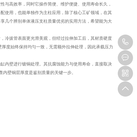
定性与高效率，同时它操作简便、维护便捷、使用寿命长久，
搭配使用，也能单独作为主柱应用，除了核心工矿领域，在其
分享几个辨别单体液压支柱质量优劣的实用方法，希望能为大
看，冷拔管表面更光滑美观，但经过拉伸加工后，其材质硬度
0
管壁厚度始终保持均匀一致，无需额外拉伸处理，因此承载压力
7
油缸内壁进行镀铜处理。其抗腐蚀能力与使用寿命，直接取决
检查内壁铜层厚度是鉴别质量的关键一步。