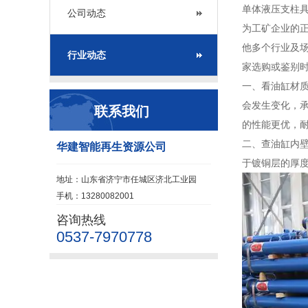
单体液压支柱
公司动态
为工矿企业的
他多个行业及
行业动态
家选购或鉴别
一、看油缸材
会发生变化，承
联系我们
的性能更优，
二、查油缸内
华建智能再生资源公司
于镀铜层的厚度
地址：山东省济宁市任城区济北工业园
手机：13280082001
咨询热线
0537-7970778