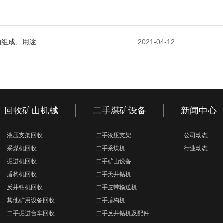
的组成、用途
2021-04-12
回收矿山机械
二手煤矿设备
新闻中心
液压支架回收
二手液压支架
公司动态
采煤机回收
二手采煤机
行业动态
掘进机回收
二手矿山设备
盾构机回收
二手天井钻机
反井钻机回收
二手皮带输送机
其他矿用设备回收
二手盾构机
二手掘进台车回收
二手反井钻机及配件